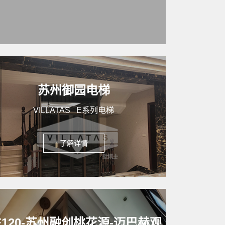
苏州御园电梯
VILLATAS E系列电梯
了解详情
F120-苏州融创桃花源-迈巴赫观