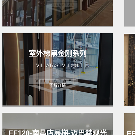
室外梯黑金刚系列
VILLATAS VLL001
了解详情
EF120-南昌店展梯-迈巴赫观光
E