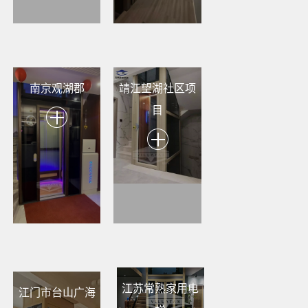
南京观湖郡
靖江望湖社区项
目
江苏常熟家用电
江门市台山广海