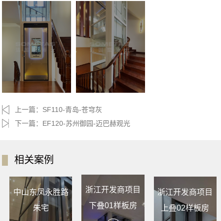
上一篇：
SF110-青岛-苍穹灰
下一篇：
EF120-苏州御园-迈巴赫观光
相关案例
浙江开发商项目
中山东凤永胜路
浙江开发商项目
下叠01样板房
朱宅
上叠02样板房