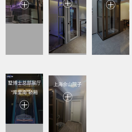
墅博士总部展厅
上海佘山院子
“库里南”轿厢