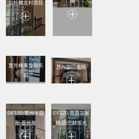
梯
公社横龙村项目
室外梯黑金刚系
苏州御园电梯
列
DF120-常州半圆
EF120-南昌店展
形-亚光灰
梯-迈巴赫观光