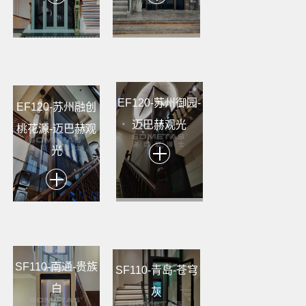
EF120-苏州御园-
EF120-苏州融创
迈巴赫观光
桃花源-迈巴赫观
光
SF110-南通-贵族
SF110-青岛-苍穹
白
灰