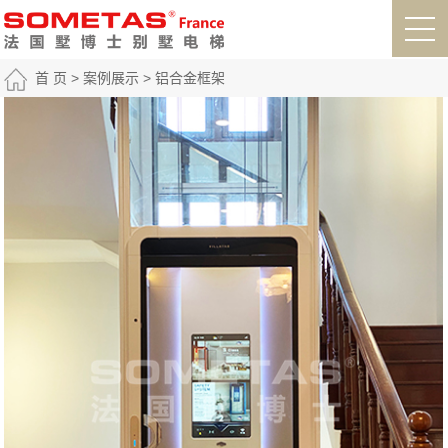
首 页
>
案例展示
>
铝合金框架