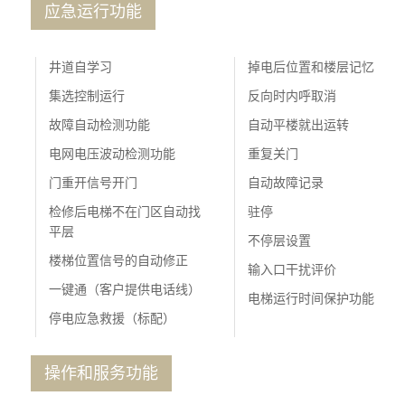
应急运行功能
井道自学习
掉电后位置和楼层记忆
集选控制运行
反向时内呼取消
故障自动检测功能
自动平楼就出运转
电网电压波动检测功能
重复关门
门重开信号开门
自动故障记录
检修后电梯不在门区自动找
驻停
平层
不停层设置
楼梯位置信号的自动修正
输入口干扰评价
一键通（客户提供电话线）
电梯运行时间保护功能
停电应急救援（标配）
操作和服务功能