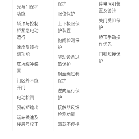
保护
停电照明装
光幕门保护
置及警铃
功能
限位保护
关门受阻保
轿顶与控制
上下极限保
护
柜紧急电动
护装置
运行
轿顶手动操
抱闸检测保
作优先
速度反馈检
护
测功能
门锁短接保
驱动设备过
护
底坑缓冲装
热保护
置
钢丝绳过卷
门区外不能
保护
开门
逆向运行保
电动松闸
护
预转矩输出
接触器反馈
检测功能
端站换速及
楼层号校正
满载不停梯