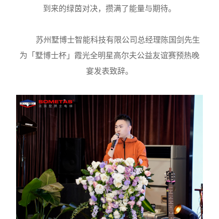
到来的绿茵对决，攒满了能量与期待。
苏州墅博士智能科技有限公司总经理陈国剑先生
为「墅博士杯」霞光全明星高尔夫公益友谊赛预热晚
宴发表致辞。