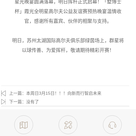
星光晚宴圆满落幕，明日挥杆正式启幕！「墅博士
杯」霞光全明星高尔夫公益友谊赛预热晚宴温情收
官，感谢所有嘉宾、伙伴的相聚与支持。
明日，苏州太湖国际高尔夫俱乐部绿茵场上，群星将
以球传善、为爱挥杆，敬请期待精彩开赛！
上一篇：
本周日3月15日！！！向新而行智启未来
下一篇：没有了