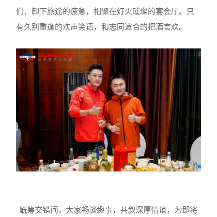
们，卸下旅途的疲惫，相聚在灯火璀璨的宴会厅。只
有久别重逢的欢声笑语，和志同道合的把酒言欢。
觥筹交错间，大家畅谈趣事，共叙深厚情谊，为即将