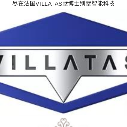
尽在法国
VILLATAS
墅博士别墅智能科技