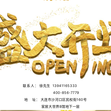
联系人
：
徐先生 13941165333
400-856-7779
地
址：
大连市沙河口区民权街160号
家居大世界B馆地下一层