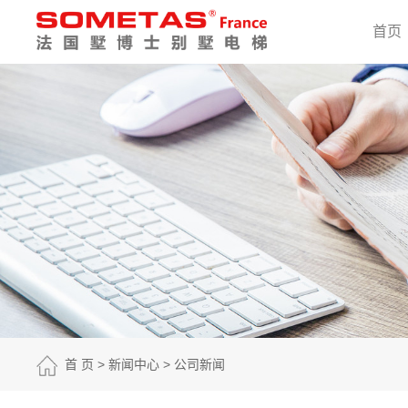
首页
首 页
>
新闻中心
>
公司新闻