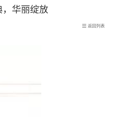
庆典，华丽绽放
返回列表